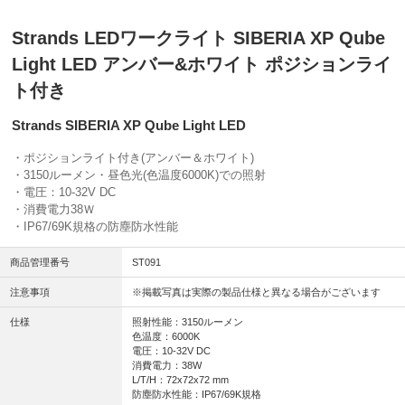
Strands LEDワークライト SIBERIA XP Qube
Light LED アンバー&ホワイト ポジションライ
ト付き
Strands SIBERIA XP Qube Light LED
・ポジションライト付き(アンバー＆ホワイト)
・3150ルーメン・昼色光(色温度6000K)での照射
・電圧：10-32V DC
・消費電力38Ｗ
・IP67/69K規格の防塵防水性能
商品管理番号
ST091
注意事項
※掲載写真は実際の製品仕様と異なる場合がございます
仕様
照射性能：3150ルーメン
色温度：6000K
電圧：10-32V DC
消費電力：38W
L/T/H：72x72x72 mm
防塵防水性能：IP67/69K規格