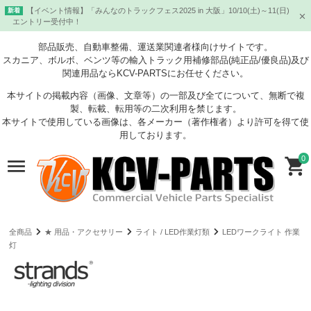
【イベント情報】「みんなのトラックフェス2025 in 大阪」10/10(土)～11(日)
新着
エントリー受付中！
部品販売、自動車整備、運送業関連者様向けサイトです。
スカニア、ボルボ、ベンツ等の輸入トラック用補修部品(純正品/優良品)及び
関連用品ならKCV-PARTSにお任せください。
本サイトの掲載内容（画像、文章等）の一部及び全てについて、無断で複
製、転載、転用等の二次利用を禁じます。
本サイトで使用している画像は、各メーカー（著作権者）より許可を得て使
用しております。
0
全商品
★ 用品・アクセサリー
ライト / LED作業灯類
LEDワークライト 作業
灯