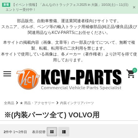
【イベント情報】「みんなのトラックフェス2025 in 大阪」10/10(土)～11(日)
新着
エントリー受付中！
部品販売、自動車整備、運送業関連者様向けサイトです。
スカニア、ボルボ、ベンツ等の輸入トラック用補修部品(純正品/優良品)及び
関連用品ならKCV-PARTSにお任せください。
本サイトの掲載内容（画像、文章等）の一部及び全てについて、無断で複
製、転載、転用等の二次利用を禁じます。
本サイトで使用している画像は、各メーカー（著作権者）より許可を得て使
用しております。
0
全商品
★ 用品・アクセサリー
内装インテリアパーツ
※(内装パーツ全て) VOLVO用
2
件中 1〜2件目
表示切替