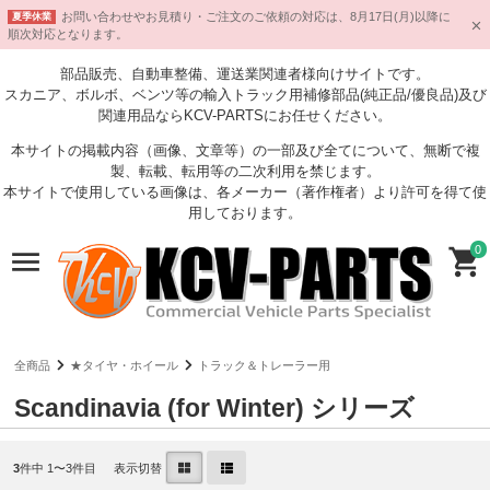
お問い合わせやお見積り・ご注文のご依頼の対応は、8月17日(月)以降に
夏季休業
順次対応となります。
部品販売、自動車整備、運送業関連者様向けサイトです。
スカニア、ボルボ、ベンツ等の輸入トラック用補修部品(純正品/優良品)及び
関連用品ならKCV-PARTSにお任せください。
本サイトの掲載内容（画像、文章等）の一部及び全てについて、無断で複
製、転載、転用等の二次利用を禁じます。
本サイトで使用している画像は、各メーカー（著作権者）より許可を得て使
用しております。
0
全商品
★タイヤ・ホイール
トラック＆トレーラー用
Scandinavia (for Winter) シリーズ
3
件中 1〜3件目
表示切替