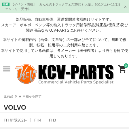
【イベント情報】「みんなのトラックフェス2025 in 大阪」10/10(土)～11(日)
新着
エントリー受付中！
部品販売、自動車整備、運送業関連者様向けサイトです。
スカニア、ボルボ、ベンツ等の輸入トラック用補修部品(純正品/優良品)及び
関連用品ならKCV-PARTSにお任せください。
本サイトの掲載内容（画像、文章等）の一部及び全てについて、無断で複
製、転載、転用等の二次利用を禁じます。
本サイトで使用している画像は、各メーカー（著作権者）より許可を得て使
用しております。
0
全商品
★ 車種から探す
VOLVO
FH 新型2021-
FH4
FH3