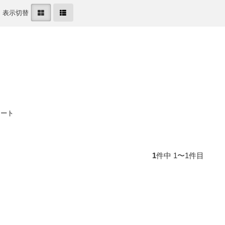
表示切替
カート
1
件中 1〜1件目