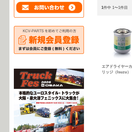
1
件中 1〜1件目
エアドライヤー
リッジ（Isuzu）