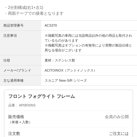
・2分割構成(右1+左1)
・両面テープでの接着となります
商品管理番号
ACS370
注意事項
※掲載写真の車両には当該商品以外の他の用品も取付され
ているものがあります
※掲載写真はオプションの有無等により実際の製品仕様と
異なる場合がございます
仕様
素材：ステンレス製
メーカー/ブランド
ACITOINOX（アシトイノックス）
主な適用車種
スカニア New-S/R シリーズ
フロント フォグライト フレーム
品番
AP083SNS
販売価格
会員のみ公開
（単価 × 入数）
注文数
ご注文には