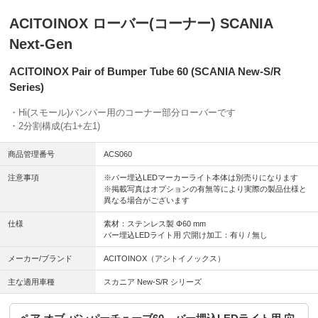
ACITOINOX ローバー(コーナー) SCANIA
Next-Gen
ACITOINOX Pair of Bumper Tube 60 (SCANIA New-S/R
Series)
・Hi(スモール)バンパー用のコーナー部分ローバーです
・2分割構成(右1+左1)
商品管理番号
ACS060
注意事項
※バー埋込LEDマーカーライト本体は別売りになります
※掲載写真はオプションの有無等により実際の製品仕様と
異なる場合がございます
仕様
素材：ステンレス製 Φ60 mm
バー埋込LEDライト用 穴開け加工：有り / 無し
メーカー/ブランド
ACITOINOX（アシトイノックス）
主な適用車種
スカニア New-S/R シリーズ