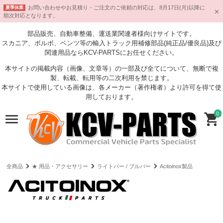
お問い合わせやお見積り・ご注文のご依頼の対応は、8月17日(月)以降に
夏季休業
順次対応となります。
部品販売、自動車整備、運送業関連者様向けサイトです。
スカニア、ボルボ、ベンツ等の輸入トラック用補修部品(純正品/優良品)及び
関連用品ならKCV-PARTSにお任せください。
本サイトの掲載内容（画像、文章等）の一部及び全てについて、無断で複
製、転載、転用等の二次利用を禁じます。
本サイトで使用している画像は、各メーカー（著作権者）より許可を得て使
用しております。
0
全商品
★ 用品・アクセサリー
ライトバー / ブルバー
Acitoinox製品