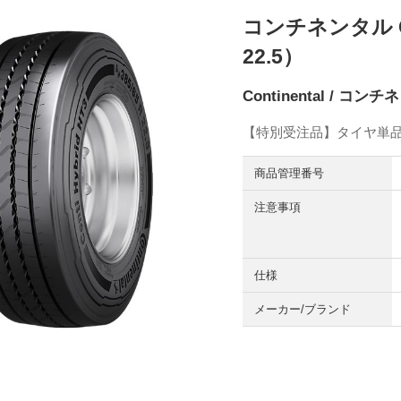
コンチネンタル Cont
22.5）
Continental / コ
【特別受注品】タイヤ単
商品管理番号
注意事項
仕様
メーカー/ブランド